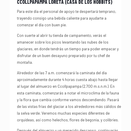
CCOLLPAPAMPA LORETA (CASA DE LOS HOBBITS)
Para este día el personal de apoyo te despertará temprano,
trayendo consigo una bebida caliente para ayudarte a
comenzar el día con buen pie.
Con suerte al abrir tu tienda de campamento, verás el
amanecer sobre los picos levantando las nubes de los
glaciares, en donde tendrás un tiempo para poder empacar y
disfrutar de un buen desayuno preparado por tu chef de
montaña.
Alrededor de las 7 a.m. comenzará la caminata del día
aproximadamente durante 4 horas cuesta abajo hasta llegar
al lugar del almuerzo en Ccollpapampa (2.700 m.s.n.m.). En
esta caminata, comenzarás a notar el microclima de la fauna
y la flora que cambia conforme vamos descendiendo. Pasará
de las vistas frías del glaciar a los alrededores más cálidos de
la selva verde. Veremos muchas especies diferentes de
orquídeas, así como helechos, flores de begonia, y colibríes.
Después del almuerzo y un merecido descanso, continuarás