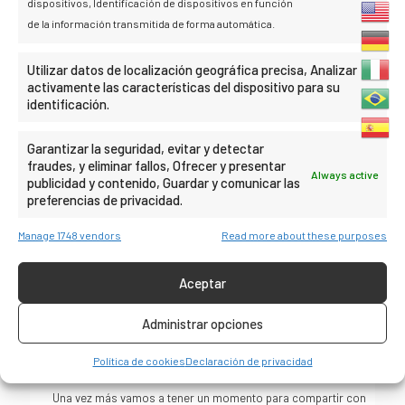
dispositivos, Identificación de dispositivos en función
de la información transmitida de forma automática.
Después de tener la visita a la granja de café, continuarás con
la caminata a Llactapata, recorriendo a lo largo de una
Utilizar datos de localización geográfica precisa, Analizar
sección de la ruta Inca durante aproximadamente 2,5 horas.
activamente las características del dispositivo para su
En este tramo del camino inca de Llactapata verás increíbles
identificación.
vistas del valle de Santa Teresa, y una vez en Llactapata
tendrás la primera vista de Machu Picchu, incluyendo los
Garantizar la seguridad, evitar y detectar
principales atractivos arqueológicos como Machu Picchu
fraudes, y eliminar fallos, Ofrecer y presentar
Always active
Montaña y Huayna Picchu Montaña.
publicidad y contenido, Guardar y comunicar las
preferencias de privacidad.
También tendrás la oportunidad de explorar el sitio Inca de
Llactapata y tomar fotografías. Desde aquí nos tomará 15
Manage 1748 vendors
Read more about these purposes
minutos adicionales cuesta abajo hasta el área de almuerzo
con camping, propiedad de una familia local.
Aceptar
Descubrirás que Llactapata es un gran lugar para disfrutar de
Administrar opciones
la puesta de sol y el amanecer sobre Machu Picchu. Después
del almuerzo tendrás tiempo libre para disfrutar de las vistas y
Política de cookies
Declaración de privacidad
relajarte.
Una vez más vamos a tener un momento para compartir con