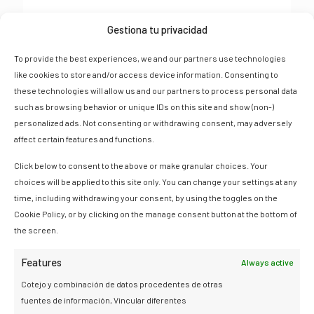
Gestiona tu privacidad
Día 4,
LORETA – LA PLAYA SAHUAYAKU –
To provide the best experiences, we and our partners use technologies
LUCMABAMBA GRANJA DE CAFÉ – LLACTAPATA
like cookies to store and/or access device information. Consenting to
Después de disfrutar de un delicioso desayuno comenzará el
these technologies will allow us and our partners to process personal data
día más corto, pero más emocionante de la caminata, ya que
such as browsing behavior or unique IDs on this site and show (non-)
este día se experimentará los lugares más bellos a lo largo de
personalized ads. Not consenting or withdrawing consent, may adversely
la ruta en esta caminata a Machu Picchu.
affect certain features and functions.
Explorarás el bosque tropical y tendrás una visita a una granja
Click below to consent to the above or make granular choices. Your
de café orgánico local. Aquí tendrás la oportunidad de
choices will be applied to this site only. You can change your settings at any
conocer algunas de las plantaciones de naranja y palta, y el
time, including withdrawing your consent, by using the toggles on the
poder degustar las variedades de cafés recién procesados.
Cookie Policy, or by clicking on the manage consent button at the bottom of
the screen.
Habrá una breve introducción sobre el café de la región y su
importancia como principal producto agrícola,
Features
Always active
posteriormente se te indicará que el café en esta región se
introdujo después de la conquista española y la mayor parte
Cotejo y combinación de datos procedentes de otras
de este se exporta al extranjero (América del Norte, Asia y
fuentes de información, Vincular diferentes
Europa).