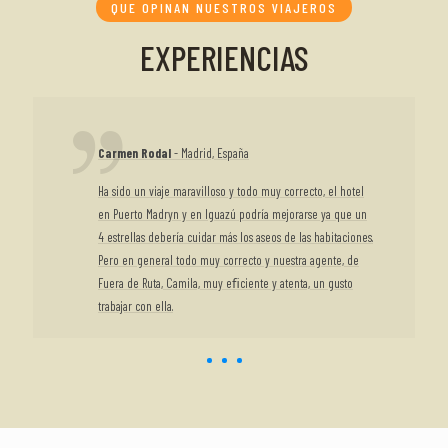
QUE OPINAN NUESTROS VIAJEROS
EXPERIENCIAS
Carmen Rodal
- Madrid, España
Ha sido un viaje maravilloso y todo muy correcto, el hotel
en Puerto Madryn y en Iguazú podría mejorarse ya que un
4 estrellas debería cuidar más los aseos de las habitaciones.
Pero en general todo muy correcto y nuestra agente, de
Fuera de Ruta, Camila, muy eﬁciente y atenta, un gusto
trabajar con ella.