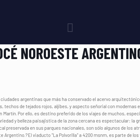
OCÉ NOROESTE ARGENTIN
 ciudades argentinas que más ha conservado el acervo arquitectónico 
, techos de tejados rojos, aljibes, y aspecto señorial con modernas e
n Martín. Por ello, es destino preferido de los viajes de muchos, espe
riedad y belleza paisajistica de la zona cercana es espectacular: la 
pical preservada en sus parques nacionales, son sólo algunos de los at
e Argentino.?El viaducto "La Polvorilla" a 4200 msnm, es parte de los 