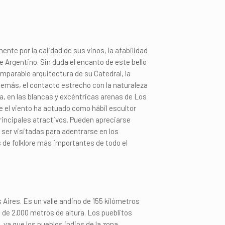
ente por la calidad de sus vinos, la afabilidad
te Argentino. Sin duda el encanto de este bello
mparable arquitectura de su Catedral, la
 Además, el contacto estrecho con la naturaleza
a, en las blancas y excéntricas arenas de Los
e el viento ha actuado como hábil escultor
principales atractivos. Pueden apreciarse
ser visitadas para adentrarse en los
es de folklore más importantes de todo el
Aires. Es un valle andino de 155 kilómetros
de 2.000 metros de altura. Los pueblitos
 ya que los pueblos indios de la zona