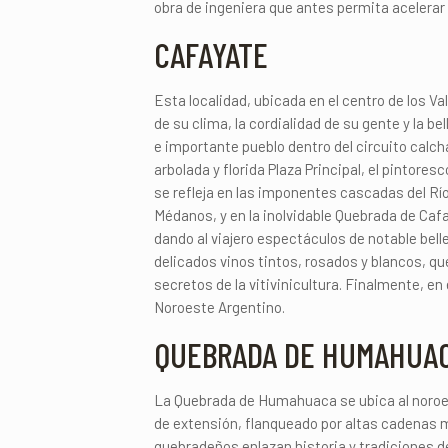
obra de ingeniera que antes permita acelerar l
CAFAYATE
Esta localidad, ubicada en el centro de los Va
de su clima, la cordialidad de su gente y la b
e importante pueblo dentro del circuito calch
arbolada y florida Plaza Principal, el pintore
se refleja en las imponentes cascadas del Río
Médanos, y en la inolvidable Quebrada de Caf
dando al viajero espectáculos de notable bell
delicados vinos tintos, rosados y blancos, q
secretos de la vitivinicultura. Finalmente, en
Noroeste Argentino.
QUEBRADA DE HUMAHUA
La Quebrada de Humahuaca se ubica al noroest
de extensión, flanqueado por altas cadenas m
quebradeños enlazan historia y tradiciones de 