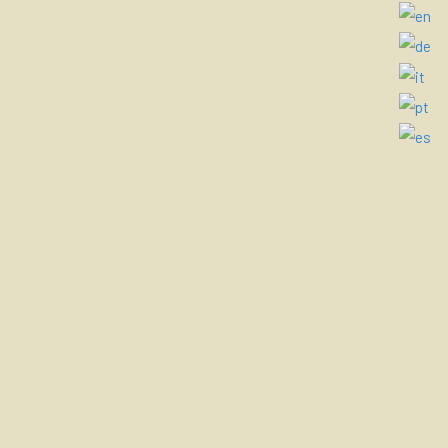
 ya que un 4 estrellas debería
a de Ruta, Camila, muy
l a Juan Martín su
 ha sido debida a que al no
teles eran excelentes.