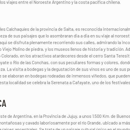
os viajes entre el Noroeste Argentino y la costa pacífica chilena.
lles Calchaquíes de la provincia de Salta, es reconocida internacionalm
elleza de sus paisajes que lo asombraran dia a dia en su viaje al noroes
aquí se disfruta plenamente recorriendo sus calles, admirando la inco
sco Viejo Molino de piedra, y los museos llenos de historia y tradición.
 Colorado, en los atractivos atardeceres desde el cerro Santa Teresit
ayate o Río de las Conchas, con sus peculiares formas y colores, dond
eza. La visita a bodegas y la degustación de sus vinos es uno de sus 
ue se elaboran en bodegas rodeadas de inmensos viñedos, que pueden 
 esta localidad se celebra la Serenata a Cafayate, uno de los festival
CA
e de Argentina, en la Provincia de Jujuy, a unos 1.500 Km. de Buenos 
ontañosas y cavado laboriosamente por el río Grande, ubicado a más 
raíces ancestrales. Se trata de un paisaje cultural único en el mundo,