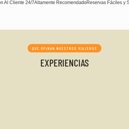
n Al Cliente 24/7
Altamente Recomendado
Reservas Fáciles y 
QUE OPINAN NUESTROS VIAJEROS
EXPERIENCIAS
 Sevilla, España
le, salvo algún inconveniente ajeno por completo...